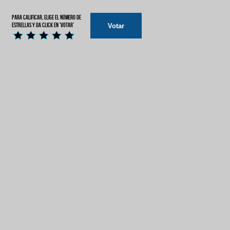
Para calificar, elige el número de
estrellas y da click en 'Votar'